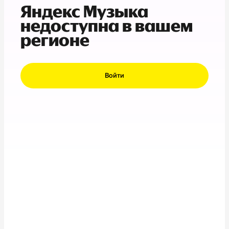
Яндекс Музыка
недоступна в вашем
регионе
Войти