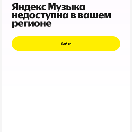
Яндекс Музыка
недоступна в вашем
регионе
Войти