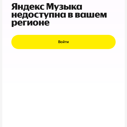
Яндекс Музыка
недоступна в вашем
регионе
Войти