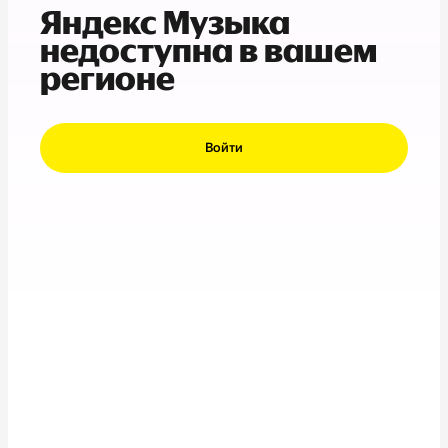
Яндекс Музыка
недоступна в вашем
регионе
Войти