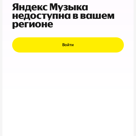
Яндекс Музыка
недоступна в вашем
регионе
Войти