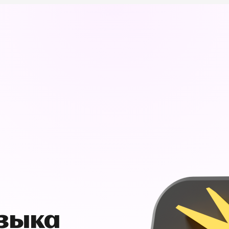
узыка