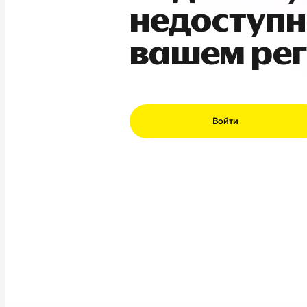
недоступн
вашем ре
Войти