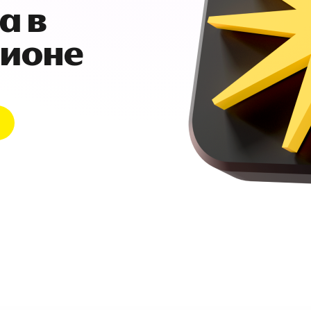
а в
гионе