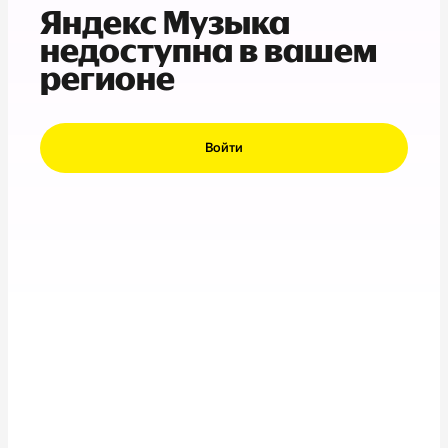
Яндекс Музыка
недоступна в вашем
регионе
Войти