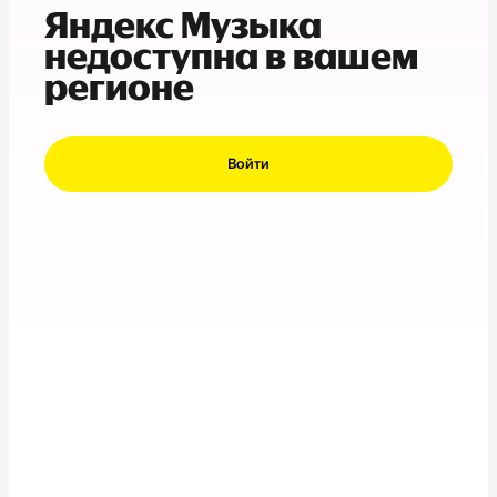
Яндекс Музыка
недоступна в вашем
регионе
Войти