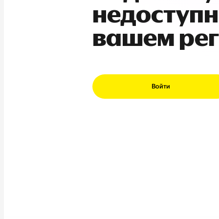
недоступн
вашем ре
Войти