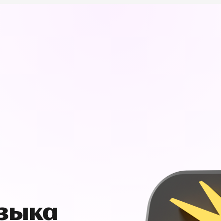
узыка