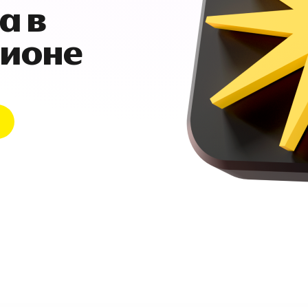
а в
гионе