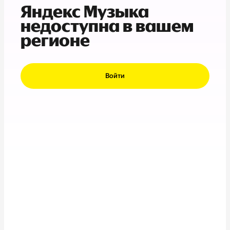
Яндекс Музыка
недоступна в вашем
регионе
Войти