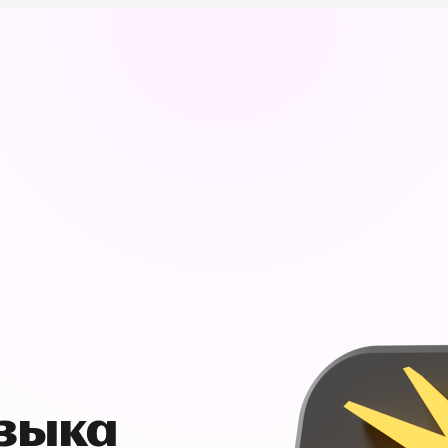
узыка