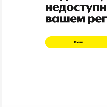
недоступн
вашем ре
Войти