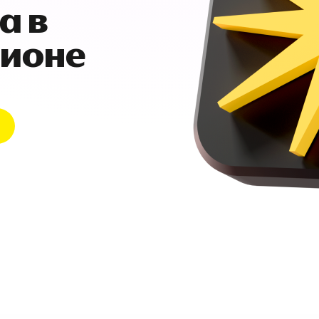
а в
гионе