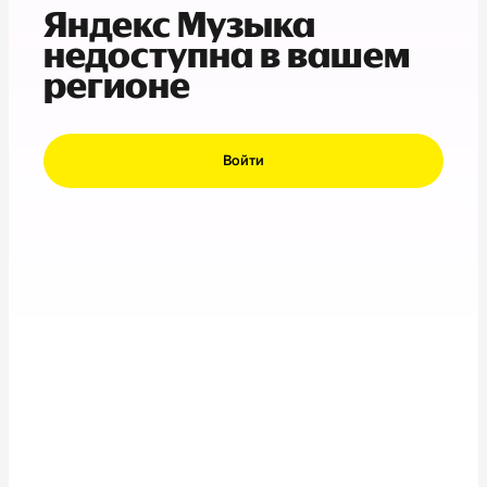
Яндекс Музыка
недоступна в вашем
регионе
Войти