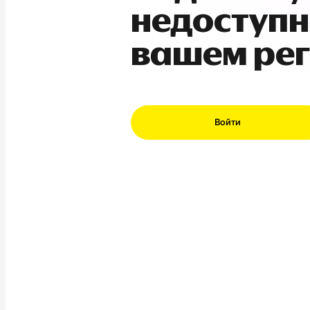
недоступн
вашем ре
Войти