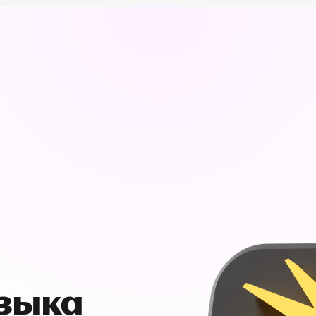
узыка