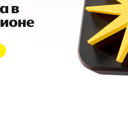
а в
гионе