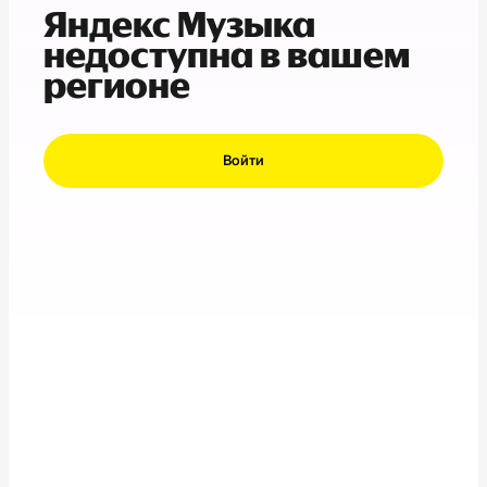
Яндекс Музыка
недоступна в вашем
регионе
Войти