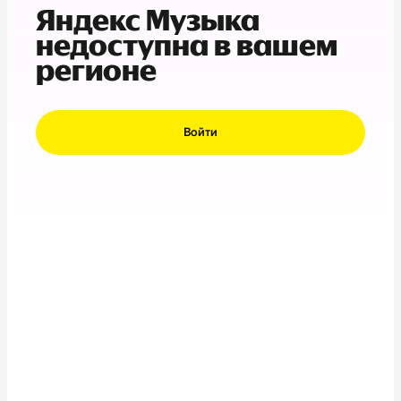
Яндекс Музыка
недоступна в вашем
регионе
Войти