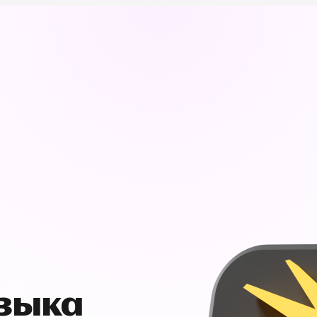
узыка