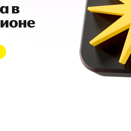
а в
гионе