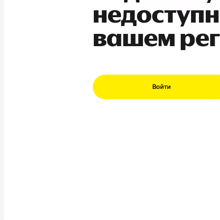
недоступн
вашем ре
Войти