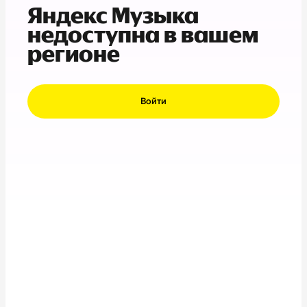
Яндекс Музыка
недоступна в вашем
регионе
Войти