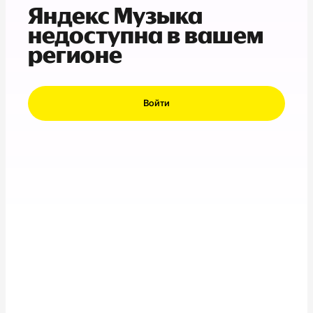
Яндекс Музыка
недоступна в вашем
регионе
Войти