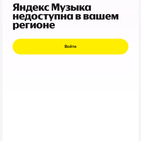
Яндекс Музыка
недоступна в вашем
регионе
Войти