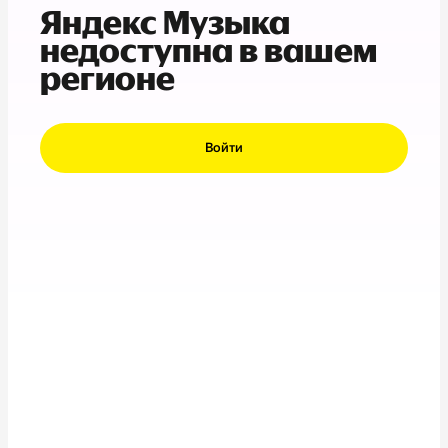
Яндекс Музыка
недоступна в вашем
регионе
Войти