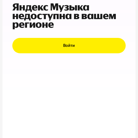
Яндекс Музыка
недоступна в вашем
регионе
Войти