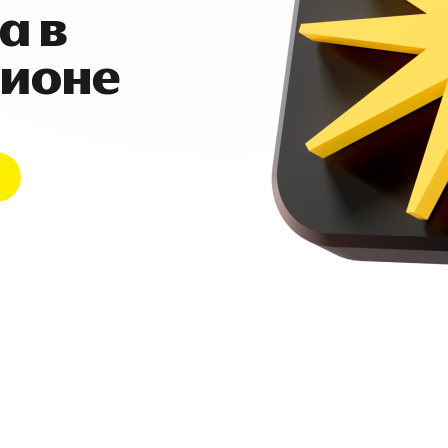
а в
гионе