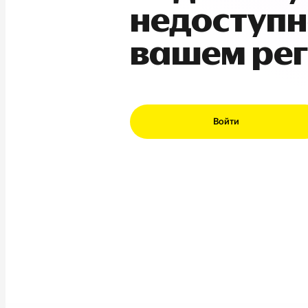
недоступн
вашем ре
Войти