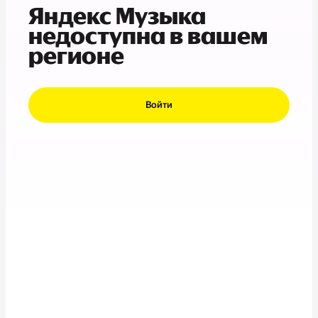
Яндекс Музыка
недоступна в вашем
регионе
Войти