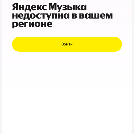
Яндекс Музыка
недоступна в вашем
регионе
Войти