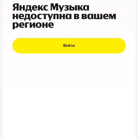
Яндекс Музыка
недоступна в вашем
регионе
Войти