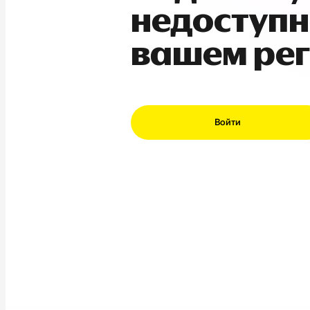
недоступн
вашем ре
Войти