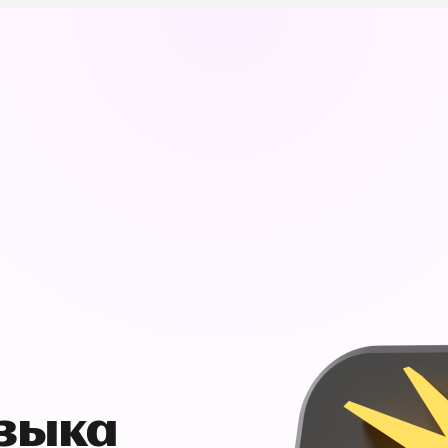
узыка