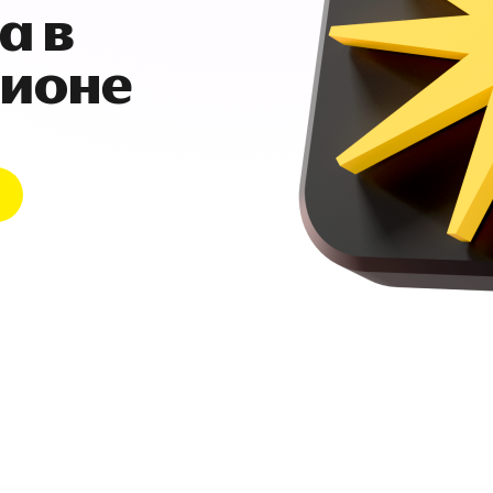
а в
гионе