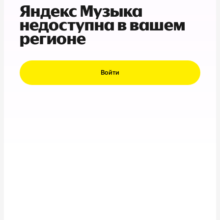
Яндекс Музыка
недоступна в вашем
регионе
Войти