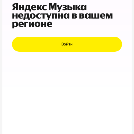
Яндекс Музыка
недоступна в вашем
регионе
Войти