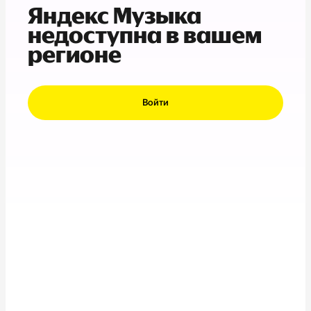
Яндекс Музыка
недоступна в вашем
регионе
Войти