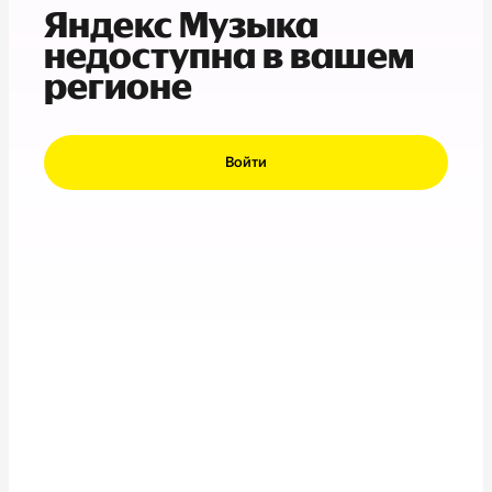
Яндекс Музыка
недоступна в вашем
регионе
Войти