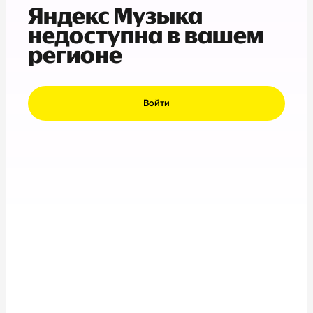
Яндекс Музыка
недоступна в вашем
регионе
Войти