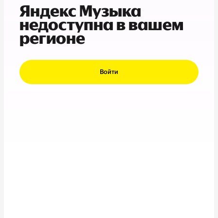
Яндекс Музыка
недоступна в вашем
регионе
Войти