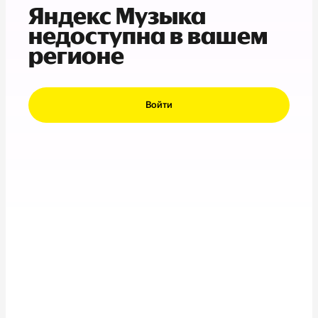
Яндекс Музыка
недоступна в вашем
регионе
Войти