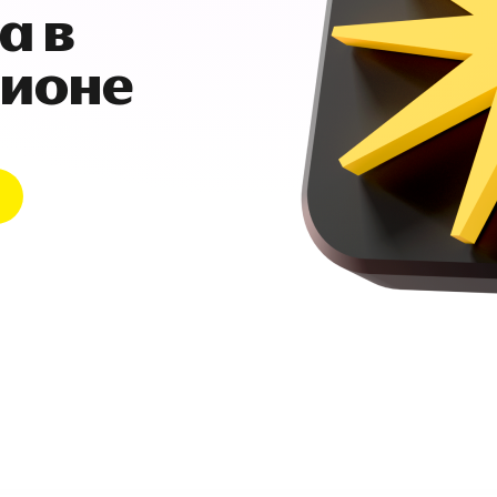
а в
гионе