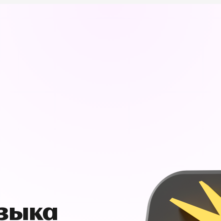
узыка