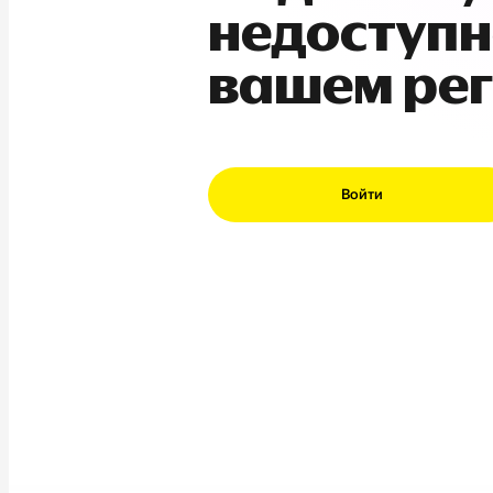
недоступн
вашем ре
Войти