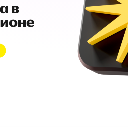
а в
гионе