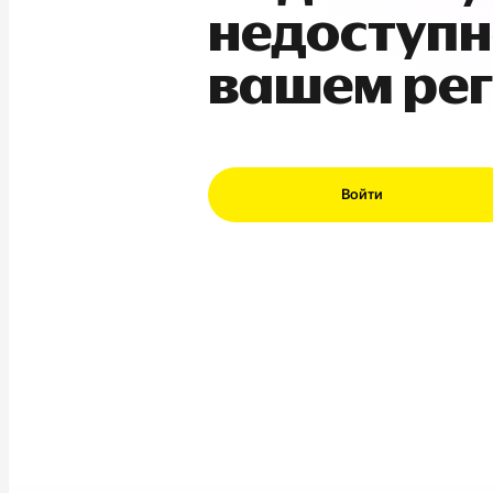
недоступн
вашем ре
Войти