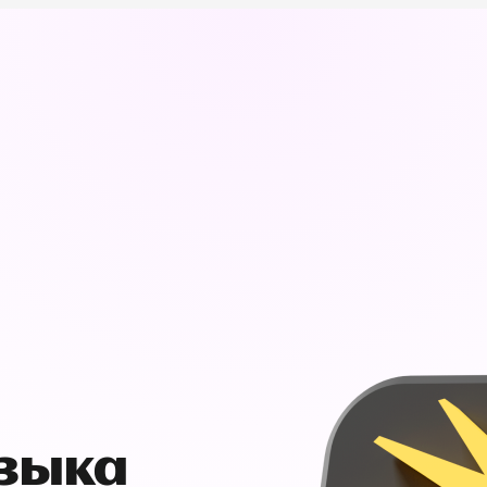
узыка