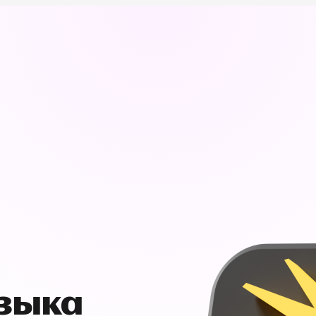
узыка