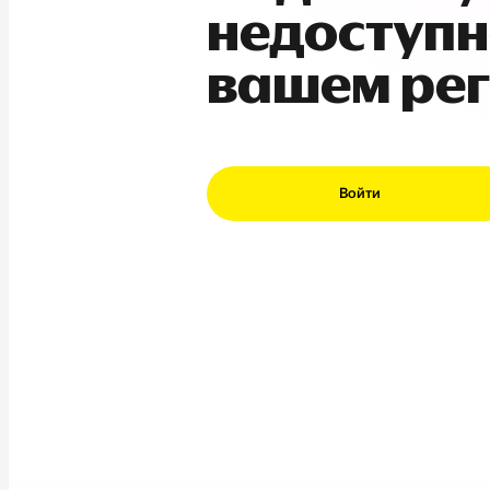
недоступн
вашем ре
Войти