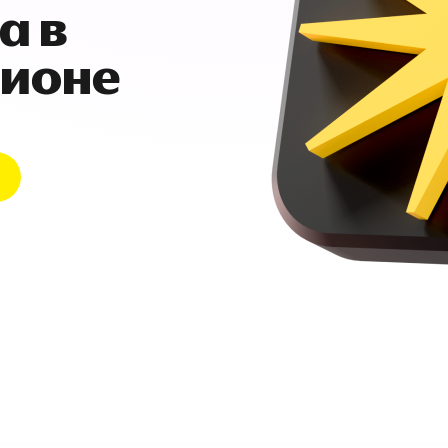
а в
гионе