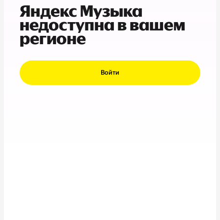
Яндекс Музыка
недоступна в вашем
регионе
Войти