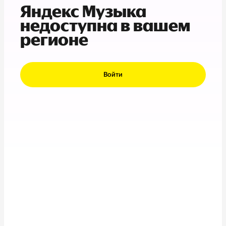
Яндекс Музыка
недоступна в вашем
регионе
Войти