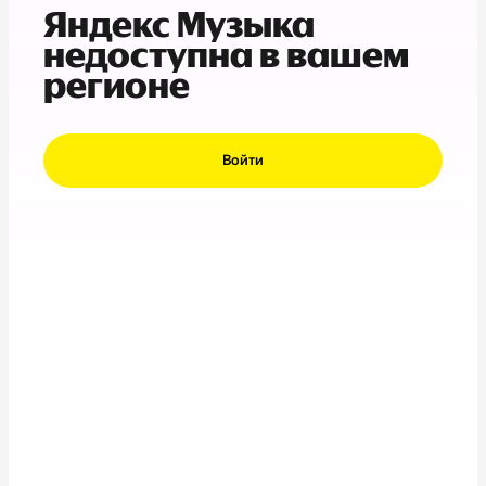
Яндекс Музыка
недоступна в вашем
регионе
Войти