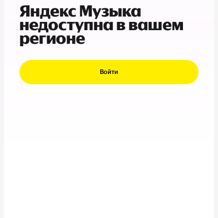
Яндекс Музыка
недоступна в вашем
регионе
Войти