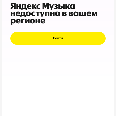
Яндекс Музыка
недоступна в вашем
регионе
Войти