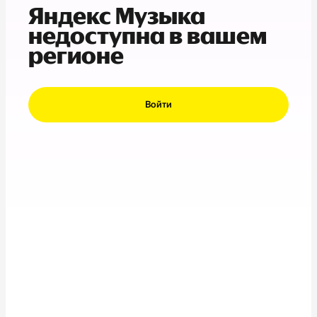
Яндекс Музыка
недоступна в вашем
регионе
Войти