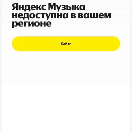
Яндекс Музыка
недоступна в вашем
регионе
Войти