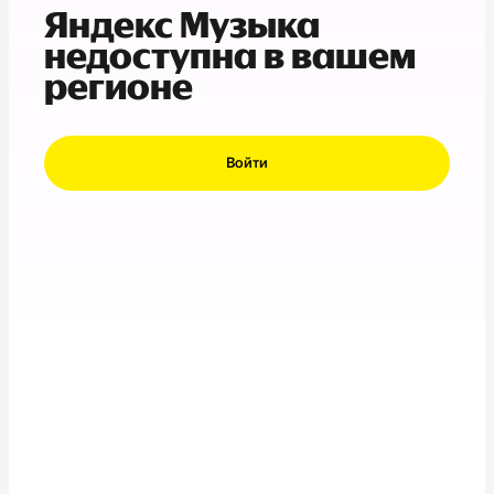
Яндекс Музыка
недоступна в вашем
регионе
Войти