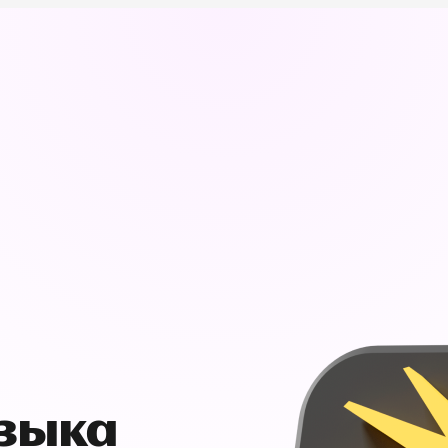
узыка