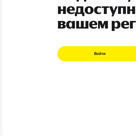
недоступн
вашем ре
Войти