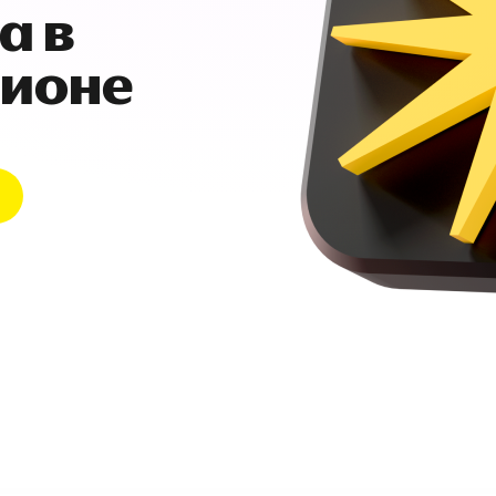
а в
гионе