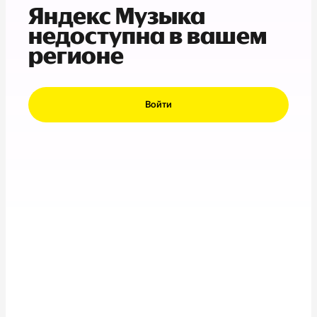
Яндекс Музыка
недоступна в вашем
регионе
Войти