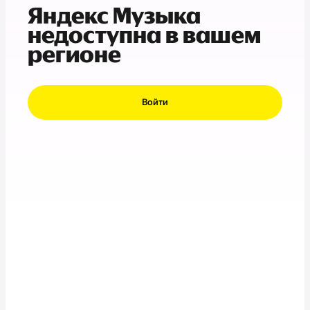
Яндекс Музыка
недоступна в вашем
регионе
Войти