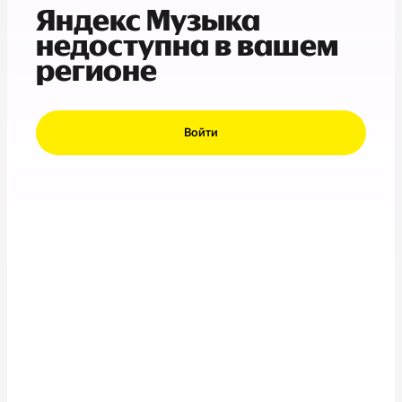
Яндекс Музыка
недоступна в вашем
регионе
Войти