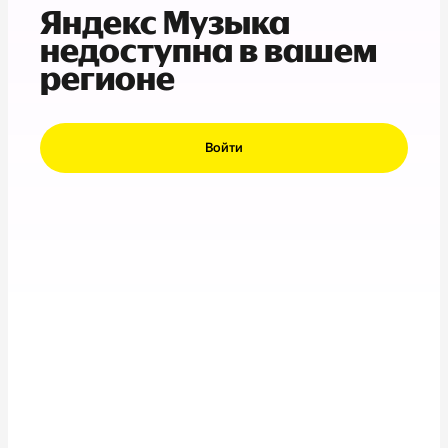
Яндекс Музыка
недоступна в вашем
регионе
Войти