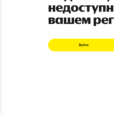
недоступн
вашем ре
Войти