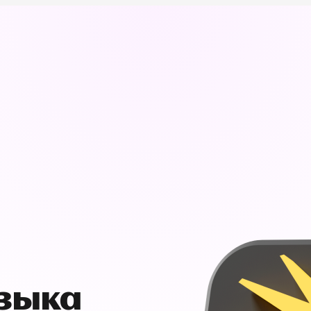
узыка