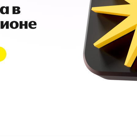
а в
гионе